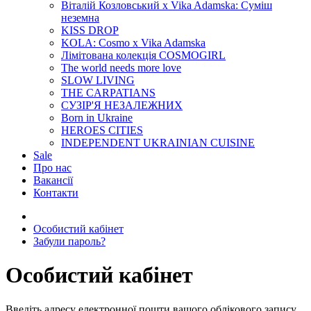
Віталій Козловський x Vika Adamska: Суміш
неземна
KISS DROP
KOLA: Cosmo x Vika Adamska
Лімітована колекція COSMOGIRL
The world needs more love
SLOW LIVING
THE CARPATIANS
СУЗІР'Я НЕЗАЛЕЖНИХ
Born in Ukraine
HEROES CITIES
INDEPENDENT UKRAINIAN CUISINE
Sale
Про нас
Вакансії
Контакти
Особистий кабінет
Забули пароль?
Особистий кабінет
Введіть адресу електронної пошти вашого облікового запису.