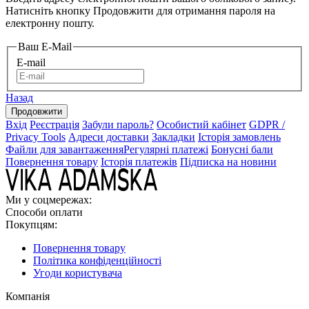
Натисніть кнопку Продовжити для отримання пароля на
електронну пошту.
Ваш E-Mail
E-mail
Назад
Вхід
Реєстрація
Забули пароль?
Особистий кабінет
GDPR /
Privacy Tools
Адреси доставки
Закладки
Історія замовлень
Файли для завантаження
Регулярні платежі
Бонусні бали
Повернення товару
Історія платежів
Підписка на новини
Ми у соцмережах:
Способи оплати
Покупцям:
Повернення товару
Політика конфіденційності
Угоди користувача
Компанія