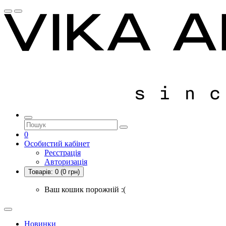
0
Особистий кабінет
Реєстрація
Авторизація
Товарів:
0
(0 грн)
Ваш кошик порожній :(
Новинки