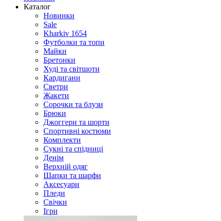
Каталог
Новинки
Sale
Kharkiv 1654
Футболки та топи
Майки
Бретонки
Худі та світшоти
Кардигани
Светри
Жакети
Сорочки та блузи
Брюки
Джоггери та шорти
Спортивні костюми
Комплекти
Сукні та спідниці
Денім
Верхній одяг
Шапки та шарфи
Аксесуари
Пледи
Свічки
Ігри