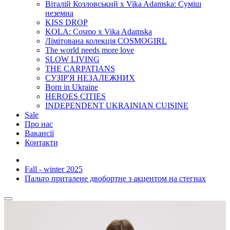
Віталій Козловський x Vika Adamska: Суміш
неземна
KISS DROP
KOLA: Cosmo x Vika Adamska
Лімітована колекція COSMOGIRL
The world needs more love
SLOW LIVING
THE CARPATIANS
СУЗІР'Я НЕЗАЛЕЖНИХ
Born in Ukraine
HEROES CITIES
INDEPENDENT UKRAINIAN CUISINE
Sale
Про нас
Вакансії
Контакти
Fall - winter 2025
Пальто приталене двобортне з акцентом на стегнах