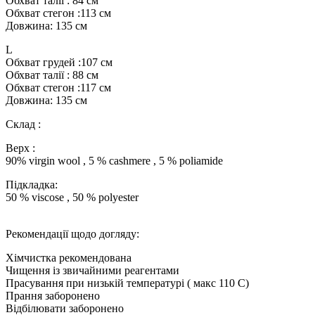
Обхват талії : 84 см
Обхват стегон :113 см
Довжина: 135 см
L
Обхват грудей :107 см
Обхват талії : 88 см
Обхват стегон :117 см
Довжина: 135 см
Склад :
Верх :
90% virgin wool , 5 % cashmere , 5 % poliamide
Підкладка:
50 % viscose , 50 % polyester
Рекомендації щодо догляду:
Хімчистка рекомендована
Чищення із звичайними реагентами
Прасування при низькій температурі ( макс 110 С)
Прання заборонено
Відбілювати заборонено