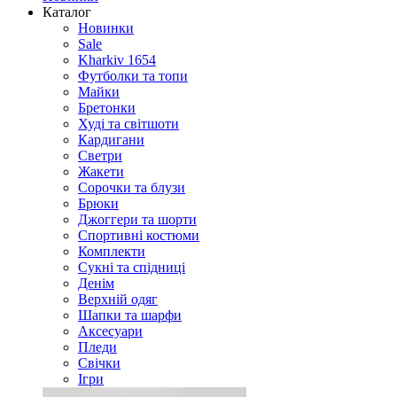
Каталог
Новинки
Sale
Kharkiv 1654
Футболки та топи
Майки
Бретонки
Худі та світшоти
Кардигани
Светри
Жакети
Сорочки та блузи
Брюки
Джоггери та шорти
Спортивні костюми
Комплекти
Сукні та спідниці
Денім
Верхній одяг
Шапки та шарфи
Аксесуари
Пледи
Свічки
Ігри