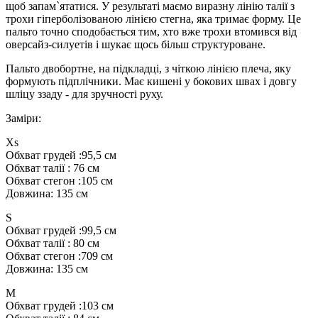
щоб запам`ятатися. У результаті маємо виразну лінію талії з
трохи гіперболізованою лінією стегна, яка тримає форму. Це
пальто точно сподобається тим, хто вже трохи втомився від
оверсайз-силуетів і шукає щось більш структуроване.
Пальто двобортне, на підкладці, з чіткою лінією плеча, яку
формують підплічники. Має кишені у бокових швах і довгу
шліцу ззаду - для зручності руху.
Заміри:
Xs
Обхват грудей :95,5 см
Обхват талії : 76 см
Обхват стегон :105 см
Довжина: 135 см
S
Обхват грудей :99,5 см
Обхват талії : 80 см
Обхват стегон :709 см
Довжина: 135 см
M
Обхват грудей :103 см