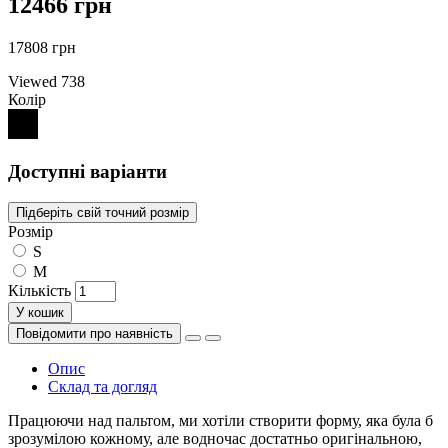
12466 грн
17808 грн
Viewed
738
Колір
Доступні варіанти
Підберіть свій точний розмір
Розмір
S
M
Кількість
У кошик
Повідомити про наявність
Опис
Склад та догляд
Працюючи над пальтом, ми хотіли створити форму, яка була б
зрозумілою кожному, але водночас достатньо оригінальною,