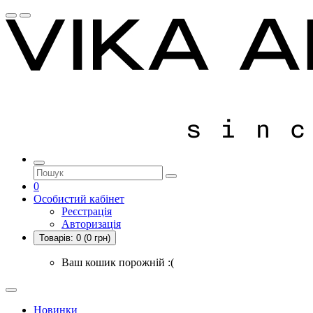
0
Особистий кабінет
Реєстрація
Авторизація
Товарів:
0
(0 грн)
Ваш кошик порожній :(
Новинки