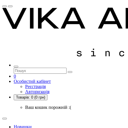
0
Особистий кабінет
Реєстрація
Авторизація
Товарів:
0
(0 грн)
Ваш кошик порожній :(
Новинки