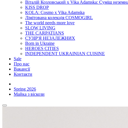
Віталій Козловський x Vika Adamska: Суміш неземн
KISS DROP
KOLA: Cosmo x Vika Adamska
Лімітована колекція COSMOGIRL
The world needs more love
SLOW LIVING
THE CARPATIANS
СУЗІР'Я НЕЗАЛЕЖНИХ
Born in Ukraine
HEROES CITIES
INDEPENDENT UKRAINIAN CUISINE
Sale
Про нас
Вакансії
Контакти
Spring 2026
Майка з віскози