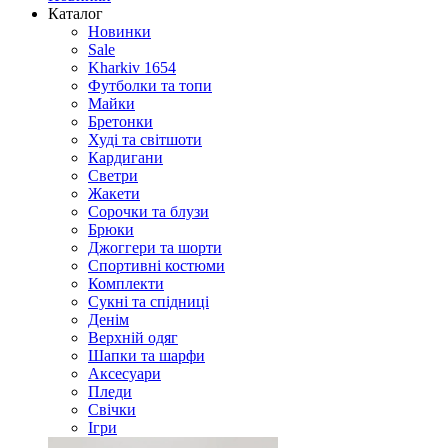
Каталог
Новинки
Sale
Kharkiv 1654
Футболки та топи
Майки
Бретонки
Худі та світшоти
Кардигани
Светри
Жакети
Сорочки та блузи
Брюки
Джоггери та шорти
Спортивні костюми
Комплекти
Сукні та спідниці
Денім
Верхній одяг
Шапки та шарфи
Аксесуари
Пледи
Свічки
Ігри