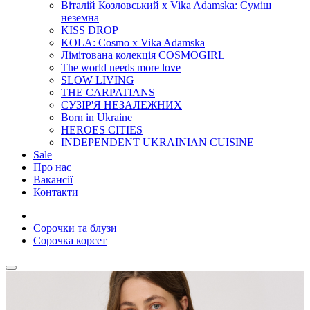
Віталій Козловський x Vika Adamska: Суміш
неземна
KISS DROP
KOLA: Cosmo x Vika Adamska
Лімітована колекція COSMOGIRL
The world needs more love
SLOW LIVING
THE CARPATIANS
СУЗІР'Я НЕЗАЛЕЖНИХ
Born in Ukraine
HEROES CITIES
INDEPENDENT UKRAINIAN CUISINE
Sale
Про нас
Вакансії
Контакти
Сорочки та блузи
Сорочка корсет