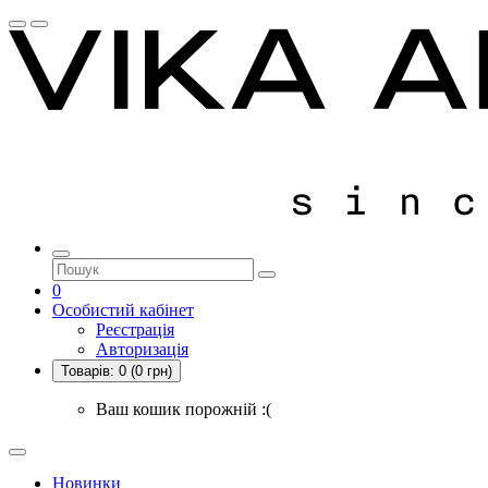
0
Особистий кабінет
Реєстрація
Авторизація
Товарів:
0
(0 грн)
Ваш кошик порожній :(
Новинки