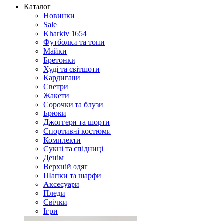
Каталог
Новинки
Sale
Kharkiv 1654
Футболки та топи
Майки
Бретонки
Худі та світшоти
Кардигани
Светри
Жакети
Сорочки та блузи
Брюки
Джоггери та шорти
Спортивні костюми
Комплекти
Сукні та спідниці
Денім
Верхній одяг
Шапки та шарфи
Аксесуари
Пледи
Свічки
Ігри