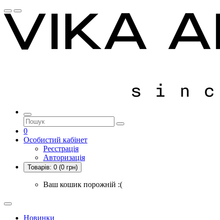
0
Особистий кабінет
Реєстрація
Авторизація
Товарів:
0
(0 грн)
Ваш кошик порожній :(
Новинки