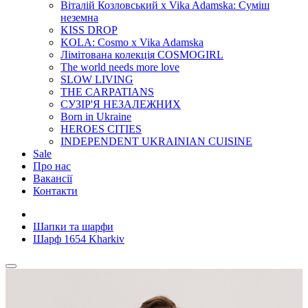
Віталій Козловський x Vika Adamska: Суміш
неземна
KISS DROP
KOLA: Cosmo x Vika Adamska
Лімітована колекція COSMOGIRL
The world needs more love
SLOW LIVING
THE CARPATIANS
СУЗІР'Я НЕЗАЛЕЖНИХ
Born in Ukraine
HEROES CITIES
INDEPENDENT UKRAINIAN CUISINE
Sale
Про нас
Вакансії
Контакти
Шапки та шарфи
Шарф 1654 Kharkiv