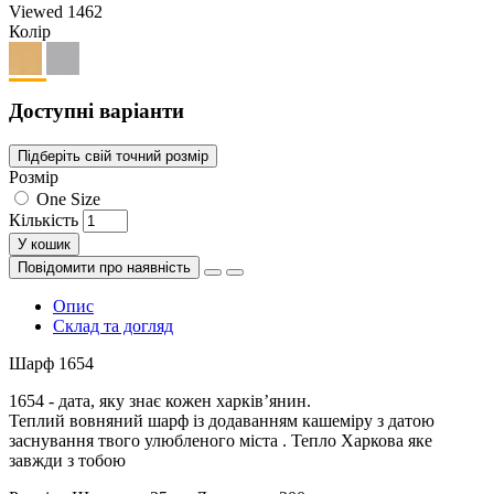
Viewed
1462
Колір
Доступні варіанти
Підберіть свій точний розмір
Розмір
One Size
Кількість
У кошик
Повідомити про наявність
Опис
Склад та догляд
Шарф 1654
1654 - дата, яку знає кожен харківʼянин.
Теплий вовняний шарф із додаванням кашеміру з датою
заснування твого улюбленого міста . Тепло Харкова яке
завжди з тобою