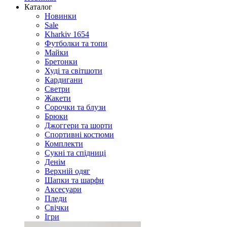
Каталог
Новинки
Sale
Kharkiv 1654
Футболки та топи
Майки
Бретонки
Худі та світшоти
Кардигани
Светри
Жакети
Сорочки та блузи
Брюки
Джоггери та шорти
Спортивні костюми
Комплекти
Сукні та спідниці
Денім
Верхній одяг
Шапки та шарфи
Аксесуари
Пледи
Свічки
Ігри