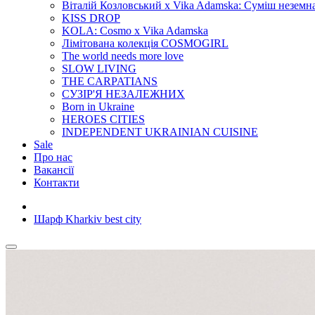
Віталій Козловський x Vika Adamska: Суміш неземн
KISS DROP
KOLA: Cosmo x Vika Adamska
Лімітована колекція COSMOGIRL
The world needs more love
SLOW LIVING
THE CARPATIANS
СУЗІР'Я НЕЗАЛЕЖНИХ
Born in Ukraine
HEROES CITIES
INDEPENDENT UKRAINIAN CUISINE
Sale
Про нас
Вакансії
Контакти
Шарф Kharkiv best city