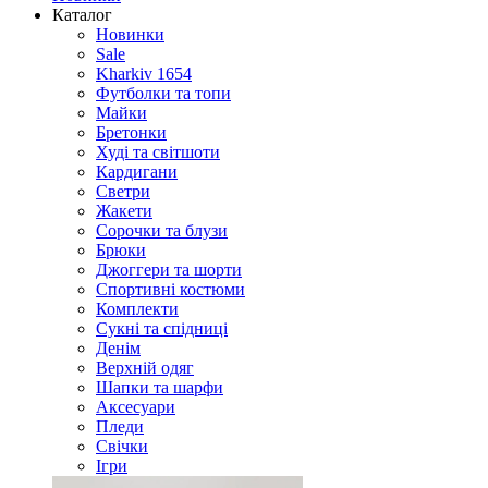
Каталог
Новинки
Sale
Kharkiv 1654
Футболки та топи
Майки
Бретонки
Худі та світшоти
Кардигани
Светри
Жакети
Сорочки та блузи
Брюки
Джоггери та шорти
Спортивні костюми
Комплекти
Сукні та спідниці
Денім
Верхній одяг
Шапки та шарфи
Аксесуари
Пледи
Свічки
Ігри