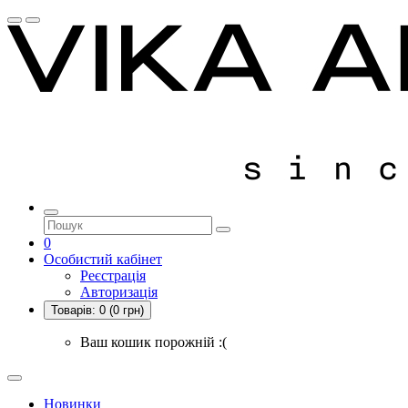
0
Особистий кабінет
Реєстрація
Авторизація
Товарів:
0
(0 грн)
Ваш кошик порожній :(
Новинки