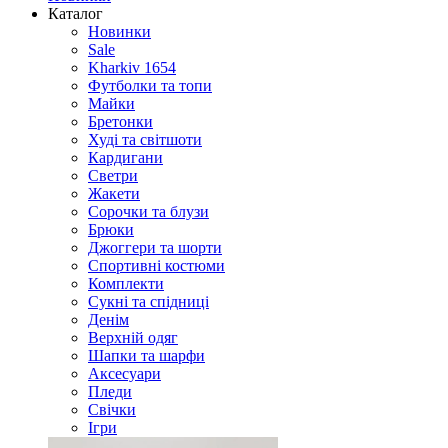
Каталог
Новинки
Sale
Kharkiv 1654
Футболки та топи
Майки
Бретонки
Худі та світшоти
Кардигани
Светри
Жакети
Сорочки та блузи
Брюки
Джоггери та шорти
Спортивні костюми
Комплекти
Сукні та спідниці
Денім
Верхній одяг
Шапки та шарфи
Аксесуари
Пледи
Свічки
Ігри