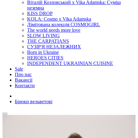
Віталій Козловський x Vika Adamska: Суміш
неземна
KISS DROP
KOLA: Cosmo x Vika Adamska
Лімітована колекція COSMOGIRL
The world needs more love
SLOW LIVING
THE CARPATIANS
СУЗІР'Я НЕЗАЛЕЖНИХ
Born in Ukraine
HEROES CITIES
INDEPENDENT UKRAINIAN CUISINE
Sale
Про нас
Вакансії
Контакти
Брюки вельветові