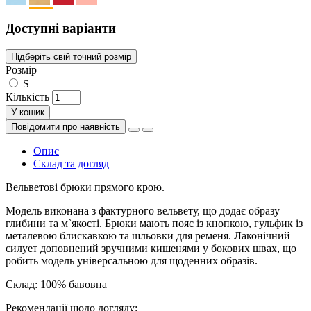
Доступні варіанти
Підберіть свій точний розмір
Розмір
S
Кількість
У кошик
Повідомити про наявність
Опис
Склад та догляд
Вельветові брюки прямого крою.
Модель виконана з фактурного вельвету, що додає образу
глибини та м`якості. Брюки мають пояс із кнопкою, гульфик із
металевою блискавкою та шльовки для ременя. Лаконічний
силует доповнений зручними кишенями у бокових швах, що
робить модель універсальною для щоденних образів.
Склад: 100% бавовна
Рекомендації щодо догляду: