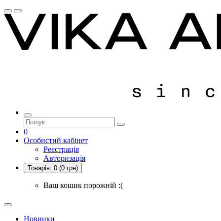
0
Особистий кабінет
Реєстрація
Авторизація
Товарів:
0
(0 грн)
Ваш кошик порожній :(
Новинки