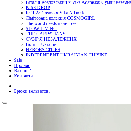
Віталій Козловський x Vika Adamska: Суміш неземн
KISS DROP
KOLA: Cosmo x Vika Adamska
Лімітована колекція COSMOGIRL
The world needs more love
SLOW LIVING
THE CARPATIANS
СУЗІР'Я НЕЗАЛЕЖНИХ
Born in Ukraine
HEROES CITIES
INDEPENDENT UKRAINIAN CUISINE
Sale
Про нас
Вакансії
Контакти
Брюки вельветові