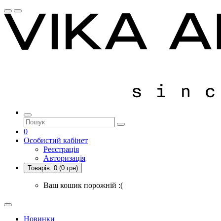
0
Особистий кабінет
Реєстрація
Авторизація
Товарів:
0
(0 грн)
Ваш кошик порожній :(
Новинки