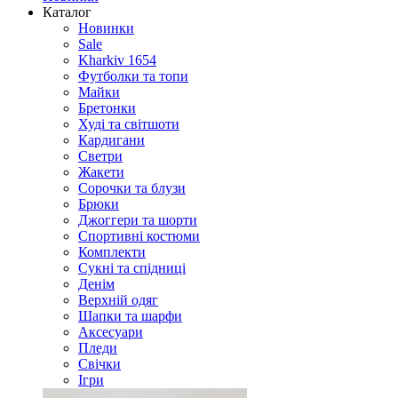
Каталог
Новинки
Sale
Kharkiv 1654
Футболки та топи
Майки
Бретонки
Худі та світшоти
Кардигани
Светри
Жакети
Сорочки та блузи
Брюки
Джоггери та шорти
Спортивні костюми
Комплекти
Сукні та спідниці
Денім
Верхній одяг
Шапки та шарфи
Аксесуари
Пледи
Свічки
Ігри