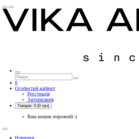
0
Особистий кабінет
Реєстрація
Авторизація
Товарів:
0
(0 грн)
Ваш кошик порожній :(
Новинки