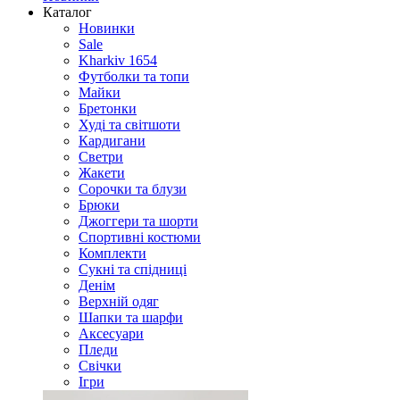
Каталог
Новинки
Sale
Kharkiv 1654
Футболки та топи
Майки
Бретонки
Худі та світшоти
Кардигани
Светри
Жакети
Сорочки та блузи
Брюки
Джоггери та шорти
Спортивні костюми
Комплекти
Сукні та спідниці
Денім
Верхній одяг
Шапки та шарфи
Аксесуари
Пледи
Свічки
Ігри