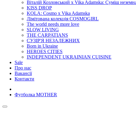
Віталій Козловський x Vika Adamska: Суміш неземн
KISS DROP
KOLA: Cosmo x Vika Adamska
Лімітована колекція COSMOGIRL
The world needs more love
SLOW LIVING
THE CARPATIANS
СУЗІР'Я НЕЗАЛЕЖНИХ
Born in Ukraine
HEROES CITIES
INDEPENDENT UKRAINIAN CUISINE
Sale
Про нас
Вакансії
Контакти
Футболка MOTHER