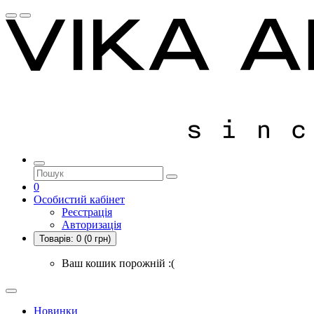
0
Особистий кабінет
Реєстрація
Авторизація
Товарів:
0
(0 грн)
Ваш кошик порожній :(
Новинки