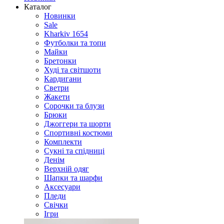
Каталог
Новинки
Sale
Kharkiv 1654
Футболки та топи
Майки
Бретонки
Худі та світшоти
Кардигани
Светри
Жакети
Сорочки та блузи
Брюки
Джоггери та шорти
Спортивні костюми
Комплекти
Сукні та спідниці
Денім
Верхній одяг
Шапки та шарфи
Аксесуари
Пледи
Свічки
Ігри