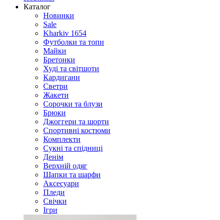
Каталог
Новинки
Sale
Kharkiv 1654
Футболки та топи
Майки
Бретонки
Худі та світшоти
Кардигани
Светри
Жакети
Сорочки та блузи
Брюки
Джоггери та шорти
Спортивні костюми
Комплекти
Сукні та спідниці
Денім
Верхній одяг
Шапки та шарфи
Аксесуари
Пледи
Свічки
Ігри