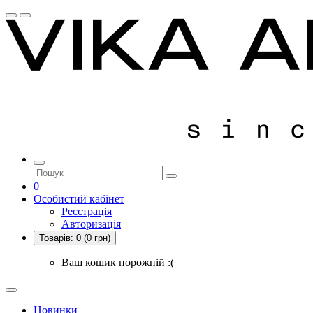
0
Особистий кабінет
Реєстрація
Авторизація
Товарів:
0
(0 грн)
Ваш кошик порожній :(
Новинки