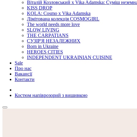
Віталій Козловський x Vika Adamska: Суміш неземн
KISS DROP
KOLA: Cosmo x Vika Adamska
Лімітована колекція COSMOGIRL
The world needs more love
SLOW LIVING
THE CARPATIANS
СУЗІР'Я НЕЗАЛЕЖНИХ
Born in Ukraine
HEROES CITIES
INDEPENDENT UKRAINIAN CUISINE
Sale
Про нас
Вакансії
Контакти
Костюм напіврозорий з вишивкою