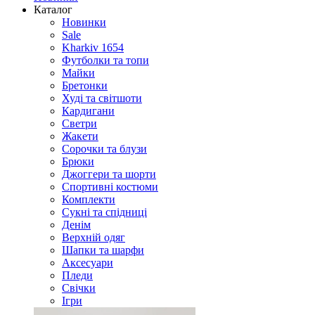
Каталог
Новинки
Sale
Kharkiv 1654
Футболки та топи
Майки
Бретонки
Худі та світшоти
Кардигани
Светри
Жакети
Сорочки та блузи
Брюки
Джоггери та шорти
Спортивні костюми
Комплекти
Сукні та спідниці
Денім
Верхній одяг
Шапки та шарфи
Аксесуари
Пледи
Свічки
Ігри