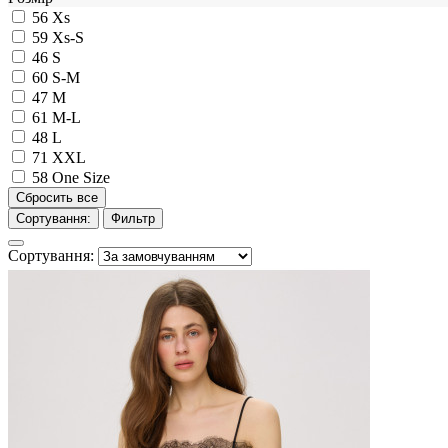
56
Xs
59
Xs-S
46
S
60
S-M
47
M
61
M-L
48
L
71
XXL
58
One Size
Сортування:
Фильтр
Сортування: