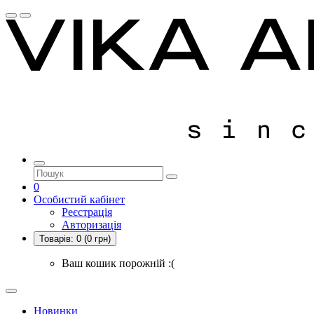
0
Особистий кабінет
Реєстрація
Авторизація
Товарів:
0
(0 грн)
Ваш кошик порожній :(
Новинки