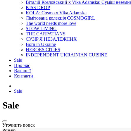
Віталій Козловський x Vika Adamska: Суміш неземн
KISS DROP
KOLA: Cosmo x Vika Adamska
Лімітована колекція COSMOGIRL
The world needs more love
SLOW LIVING
THE CARPATIANS
СУЗІР'Я НЕЗАЛЕЖНИХ
Born in Ukraine
HEROES CITIES
INDEPENDENT UKRAINIAN CUISINE
Sale
Про нас
Вакансії
Контакти
Sale
Sale
Уточнить поиск
Розмір