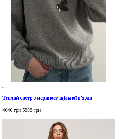
Теплий светр з мериносу щільної в'язки
4646 грн
5808 грн