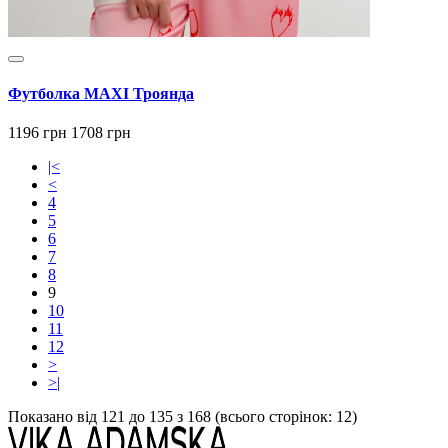
Футболка MAXI Троянда
1196 грн
1708 грн
|<
<
4
5
6
7
8
9
10
11
12
>
>|
Показано від 121 до 135 з 168 (всього сторінок: 12)