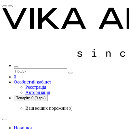
0
Особистий кабінет
Реєстрація
Авторизація
Товарів:
0
(0 грн)
Ваш кошик порожній :(
Новинки