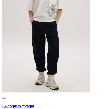
Джогери із футера