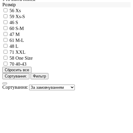
Розмір
56
Xs
59
Xs-S
46
S
60
S-M
47
M
61
M-L
48
L
71
XXL
58
One Size
70
40-43
Сортування:
Фильтр
Сортування: