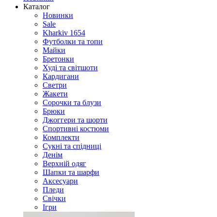
Каталог
Новинки
Sale
Kharkiv 1654
Футболки та топи
Майки
Бретонки
Худі та світшоти
Кардигани
Светри
Жакети
Сорочки та блузи
Брюки
Джоггери та шорти
Спортивні костюми
Комплекти
Сукні та спідниці
Денім
Верхній одяг
Шапки та шарфи
Аксесуари
Пледи
Свічки
Ігри