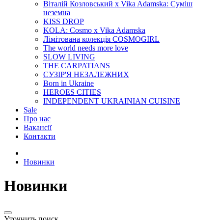
Віталій Козловський x Vika Adamska: Суміш
неземна
KISS DROP
KOLA: Cosmo x Vika Adamska
Лімітована колекція COSMOGIRL
The world needs more love
SLOW LIVING
THE CARPATIANS
СУЗІР'Я НЕЗАЛЕЖНИХ
Born in Ukraine
HEROES CITIES
INDEPENDENT UKRAINIAN CUISINE
Sale
Про нас
Вакансії
Контакти
Новинки
Новинки
Уточнить поиск