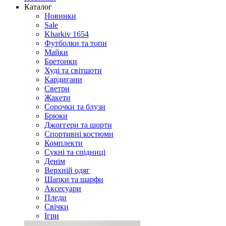
Каталог
Новинки
Sale
Kharkiv 1654
Футболки та топи
Майки
Бретонки
Худі та світшоти
Кардигани
Светри
Жакети
Сорочки та блузи
Брюки
Джоггери та шорти
Спортивні костюми
Комплекти
Сукні та спідниці
Денім
Верхній одяг
Шапки та шарфи
Аксесуари
Пледи
Свічки
Ігри