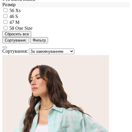
Розмір
56
Xs
46
S
47
M
58
One Size
Сортування:
Фильтр
Сортування: