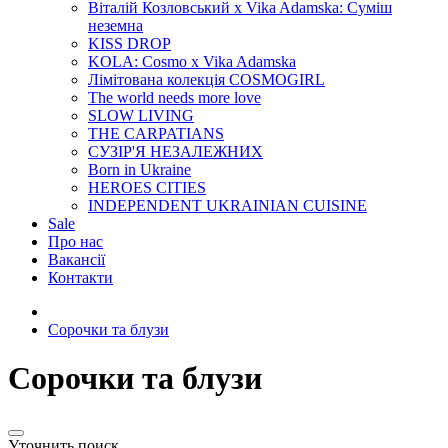
Віталій Козловський x Vika Adamska: Суміш
неземна
KISS DROP
KOLA: Cosmo x Vika Adamska
Лімітована колекція COSMOGIRL
The world needs more love
SLOW LIVING
THE CARPATIANS
СУЗІР'Я НЕЗАЛЕЖНИХ
Born in Ukraine
HEROES CITIES
INDEPENDENT UKRAINIAN CUISINE
Sale
Про нас
Вакансії
Контакти
Сорочки та блузи
Сорочки та блузи
Уточнить поиск