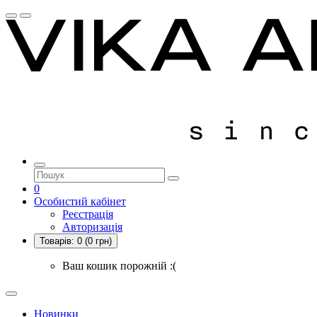
0
Особистий кабінет
Реєстрація
Авторизація
Товарів:
0
(0 грн)
Ваш кошик порожній :(
Новинки