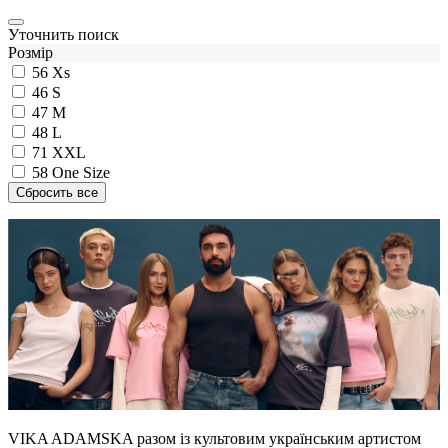
Уточнить поиск
Розмір
56
Xs
46
S
47
M
48
L
71
XXL
58
One Size
VIKA ADAMSKA разом із культовим українським артистом