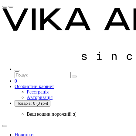
0
Особистий кабінет
Реєстрація
Авторизація
Товарів:
0
(0 грн)
Ваш кошик порожній :(
Новинки