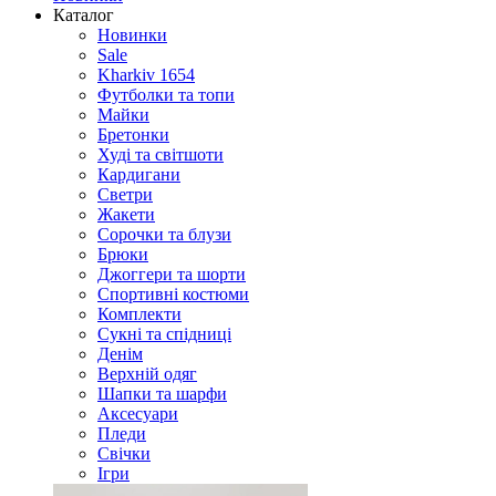
Каталог
Новинки
Sale
Kharkiv 1654
Футболки та топи
Майки
Бретонки
Худі та світшоти
Кардигани
Светри
Жакети
Сорочки та блузи
Брюки
Джоггери та шорти
Спортивні костюми
Комплекти
Сукні та спідниці
Денім
Верхній одяг
Шапки та шарфи
Аксесуари
Пледи
Свічки
Ігри